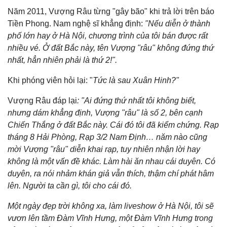
Năm 2011, Vượng Râu từng "gây bão" khi trả lời trên báo
Tiền Phong. Nam nghệ sĩ khẳng định:
"Nếu diễn ở thành
phố lớn hay ở Hà Nội, chương trình của tôi bán được rất
nhiều vé. Ở đất Bắc này, tên Vượng "râu" không đứng thứ
nhất, hẳn nhiên phải là thứ 2!".
Khi phóng viên hỏi lại: "
Tức là sau Xuân Hinh?"
Vượng Râu đáp lại
:
"
Ai đứng thứ nhất tôi không biết,
nhưng dám khẳng định, Vượng "râu" là số 2, bên cạnh
Chiến Thắng ở đất Bắc này. Cái đó tôi đã kiểm chứng. Rạp
tháng 8 Hải Phòng, Rạp 3/2 Nam Định… năm nào cũng
mời Vượng "râu" diễn khai rạp, tuy nhiên nhận lời hay
không là một vấn đề khác. Làm hài ăn nhau cái duyên. Có
duyên, ra nói nhảm khán giả vẫn thích, thậm chí phát hâm
lên. Người ta cần gì, tôi cho cái đó.
Một ngày đẹp trời không xa, làm liveshow ở Hà Nội, tôi sẽ
vươn lên tầm Đàm Vĩnh Hưng, một Đàm Vĩnh Hưng trong