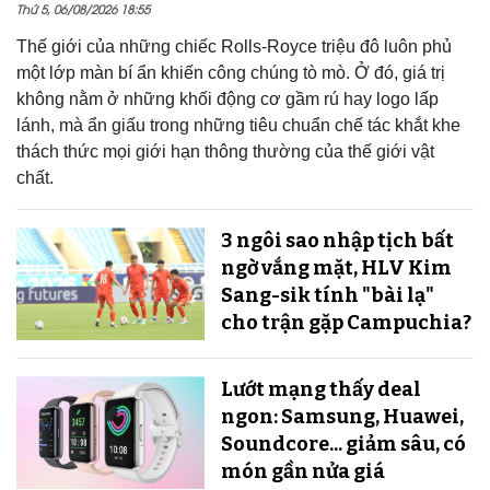
Thứ 5, 06/08/2026 18:55
Thế giới của những chiếc Rolls-Royce triệu đô luôn phủ
một lớp màn bí ẩn khiến công chúng tò mò. Ở đó, giá trị
không nằm ở những khối động cơ gầm rú hay logo lấp
lánh, mà ẩn giấu trong những tiêu chuẩn chế tác khắt khe
thách thức mọi giới hạn thông thường của thế giới vật
chất.
3 ngôi sao nhập tịch bất
ngờ vắng mặt, HLV Kim
Sang-sik tính "bài lạ"
cho trận gặp Campuchia?
Lướt mạng thấy deal
ngon: Samsung, Huawei,
Soundcore... giảm sâu, có
món gần nửa giá