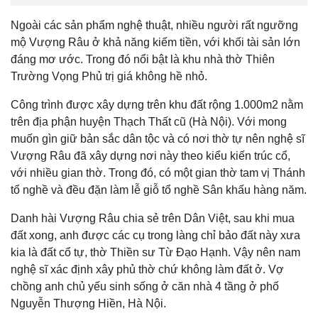
Ngoài các sản phẩm nghệ thuật, nhiều người rất ngưỡng
mộ Vượng Râu ở khả năng kiếm tiền, với khối tài sản lớn
đáng mơ ước. Trong đó nổi bật là khu nhà thờ Thiên
Trường Vọng Phủ trị giá không hề nhỏ.
Công trình được xây dựng trên khu đất rộng 1.000m2 nằm
trên địa phận huyện Thạch Thất cũ (Hà Nội). Với mong
muốn gìn giữ bản sắc dân tộc và có nơi thờ tự nên nghệ sĩ
Vượng Râu đã xây dựng nơi này theo kiểu kiến trúc cổ,
với nhiều gian thờ. Trong đó, có một gian thờ tam vị Thánh
tổ nghề và đều đặn làm lễ giỗ tổ nghề Sân khấu hàng năm.
Danh hài Vượng Râu chia sẻ trên Dân Việt, sau khi mua
đất xong, anh được các cụ trong làng chỉ bảo đất này xưa
kia là đất cổ tự, thờ Thiền sư Từ Đạo Hạnh. Vậy nên nam
nghệ sĩ xác định xây phủ thờ chứ không làm đất ở. Vợ
chồng anh chủ yếu sinh sống ở căn nhà 4 tầng ở phố
Nguyễn Thượng Hiền, Hà Nội.