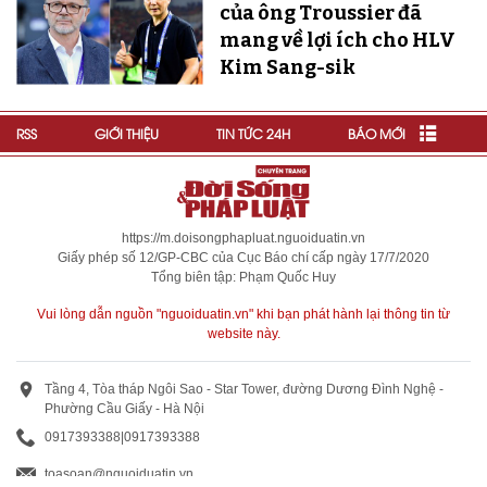
của ông Troussier đã
mang về lợi ích cho HLV
Kim Sang-sik
RSS
GIỚI THIỆU
TIN TỨC 24H
BÁO MỚI
https://m.doisongphapluat.nguoiduatin.vn
Giấy phép số 12/GP-CBC của Cục Báo chí cấp ngày 17/7/2020
Tổng biên tập: Phạm Quốc Huy
Vui lòng dẫn nguồn "nguoiduatin.vn" khi bạn phát hành lại thông tin từ
website này.
Tầng 4, Tòa tháp Ngôi Sao - Star Tower, đường Dương Đình Nghệ -
Phường Cầu Giấy - Hà Nội
0917393388
|
0917393388
toasoan@nguoiduatin.vn