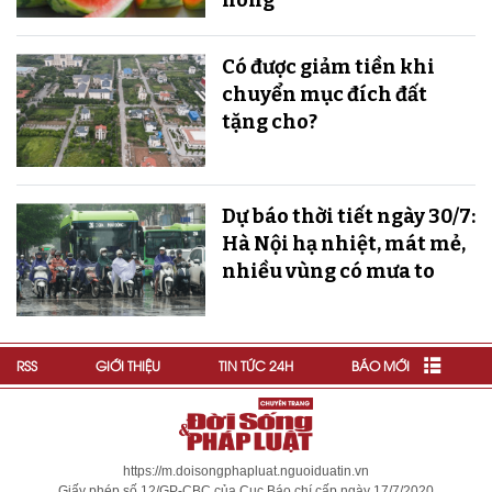
nóng
Có được giảm tiền khi
chuyển mục đích đất
tặng cho?
Dự báo thời tiết ngày 30/7:
Hà Nội hạ nhiệt, mát mẻ,
nhiều vùng có mưa to
RSS
GIỚI THIỆU
TIN TỨC 24H
BÁO MỚI
https://m.doisongphapluat.nguoiduatin.vn
Giấy phép số 12/GP-CBC của Cục Báo chí cấp ngày 17/7/2020