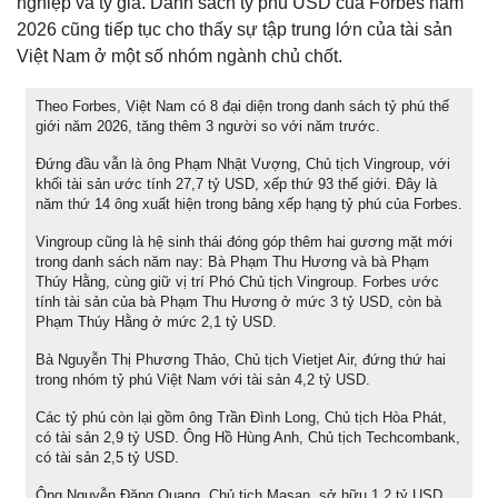
nghiệp và tỷ giá. Danh sách tỷ phú USD của Forbes năm
2026 cũng tiếp tục cho thấy sự tập trung lớn của tài sản
Việt Nam ở một số nhóm ngành chủ chốt.
Theo Forbes, Việt Nam có 8 đại diện trong danh sách tỷ phú thế
giới năm 2026, tăng thêm 3 người so với năm trước.
Đứng đầu vẫn là ông Phạm Nhật Vượng, Chủ tịch Vingroup, với
khối tài sản ước tính 27,7 tỷ USD, xếp thứ 93 thế giới. Đây là
năm thứ 14 ông xuất hiện trong bảng xếp hạng tỷ phú của Forbes.
Vingroup cũng là hệ sinh thái đóng góp thêm hai gương mặt mới
trong danh sách năm nay: Bà Phạm Thu Hương và bà Phạm
Thúy Hằng, cùng giữ vị trí Phó Chủ tịch Vingroup. Forbes ước
tính tài sản của bà Phạm Thu Hương ở mức 3 tỷ USD, còn bà
Phạm Thúy Hằng ở mức 2,1 tỷ USD.
Bà Nguyễn Thị Phương Thảo, Chủ tịch Vietjet Air, đứng thứ hai
trong nhóm tỷ phú Việt Nam với tài sản 4,2 tỷ USD.
Các tỷ phú còn lại gồm ông Trần Đình Long, Chủ tịch Hòa Phát,
có tài sản 2,9 tỷ USD. Ông Hồ Hùng Anh, Chủ tịch Techcombank,
có tài sản 2,5 tỷ USD.
Ông Nguyễn Đăng Quang, Chủ tịch Masan, sở hữu 1,2 tỷ USD,