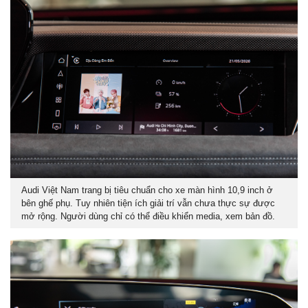
Audi Việt Nam trang bị tiêu chuẩn cho xe màn hình 10,9 inch ở
bên ghế phụ. Tuy nhiên tiện ích giải trí vẫn chưa thực sự được
mở rộng. Người dùng chỉ có thể điều khiển media, xem bản đồ.