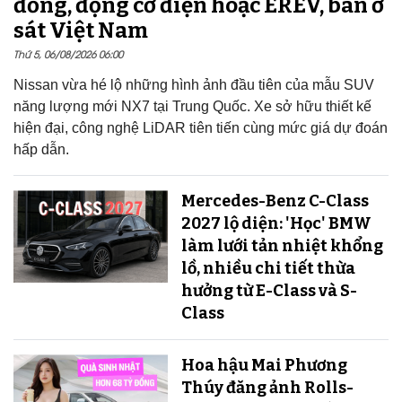
đồng, động cơ điện hoặc EREV, bán ở
sát Việt Nam
Thứ 5, 06/08/2026 06:00
Nissan vừa hé lộ những hình ảnh đầu tiên của mẫu SUV
năng lượng mới NX7 tại Trung Quốc. Xe sở hữu thiết kế
hiện đại, công nghệ LiDAR tiên tiến cùng mức giá dự đoán
hấp dẫn.
Mercedes-Benz C-Class
2027 lộ diện: 'Học' BMW
làm lưới tản nhiệt khổng
lồ, nhiều chi tiết thừa
hưởng từ E-Class và S-
Class
Hoa hậu Mai Phương
Thúy đăng ảnh Rolls-