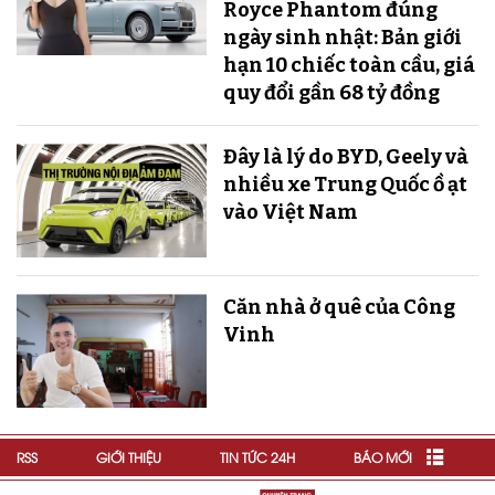
Royce Phantom đúng
ngày sinh nhật: Bản giới
hạn 10 chiếc toàn cầu, giá
quy đổi gần 68 tỷ đồng
Đây là lý do BYD, Geely và
nhiều xe Trung Quốc ồ ạt
vào Việt Nam
Căn nhà ở quê của Công
Vinh
RSS
GIỚI THIỆU
TIN TỨC 24H
BÁO MỚI