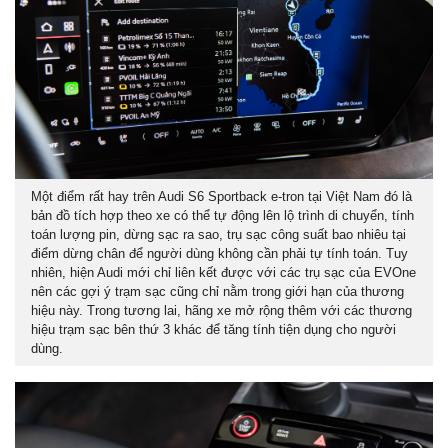
Một điểm rất hay trên Audi S6 Sportback e-tron tại Việt Nam đó là
bản đồ tích hợp theo xe có thể tự động lên lộ trình di chuyển, tính
toán lượng pin, dừng sạc ra sao, trụ sạc công suất bao nhiêu tại
điểm dừng chân để người dùng không cần phải tự tính toán. Tuy
nhiên, hiện Audi mới chỉ liên kết được với các trụ sạc của EVOne
nên các gợi ý trạm sạc cũng chỉ nằm trong giới hạn của thương
hiệu này. Trong tương lai, hãng xe mở rộng thêm với các thương
hiệu trạm sạc bên thứ 3 khác để tăng tính tiện dụng cho người
dùng.