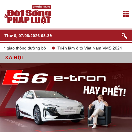
Thứ 6, 07/08/2026 08:39
 đường bộ
Triển lãm ô tô Việt Nam VMS 2024
tắt sóng 2G
XÃ HỘI