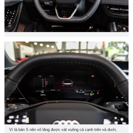
Vì là bản S nên vô lăng được vát vuông cả cạnh trên và dưới,