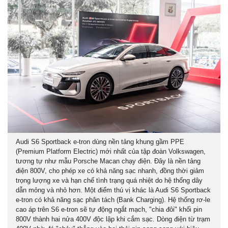
Audi S6 Sportback e-tron dùng nền tảng khung gầm PPE
(Premium Platform Electric) mới nhất của tập đoàn Volkswagen,
tương tự như mẫu Porsche Macan chạy điện. Đây là nền tảng
điện 800V, cho phép xe có khả năng sạc nhanh, đồng thời giảm
trọng lượng xe và hạn chế tình trạng quá nhiệt do hệ thống dây
dẫn mỏng và nhỏ hơn. Một điểm thú vị khác là Audi S6 Sportback
e-tron có khả năng sạc phân tách (Bank Charging). Hệ thống rơ-le
cao áp trên S6 e-tron sẽ tự động ngắt mạch, "chia đôi" khối pin
800V thành hai nửa 400V độc lập khi cắm sạc. Dòng điện từ trạm