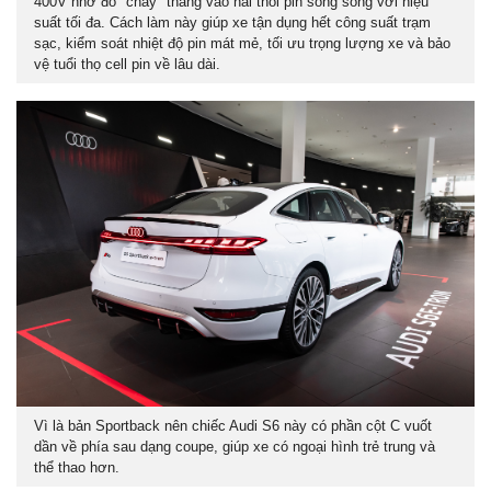
400V nhờ đó "chảy" thẳng vào hai thỏi pin song song với hiệu
suất tối đa. Cách làm này giúp xe tận dụng hết công suất trạm
sạc, kiểm soát nhiệt độ pin mát mẻ, tối ưu trọng lượng xe và bảo
vệ tuổi thọ cell pin về lâu dài.
Vì là bản Sportback nên chiếc Audi S6 này có phần cột C vuốt
dần về phía sau dạng coupe, giúp xe có ngoại hình trẻ trung và
thể thao hơn.