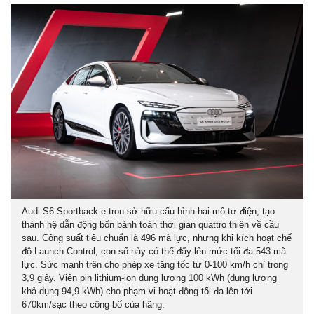
Audi S6 Sportback e-tron sở hữu cấu hình hai mô-tơ điện, tạo
thành hệ dẫn động bốn bánh toàn thời gian quattro thiên về cầu
sau. Công suất tiêu chuẩn là 496 mã lực, nhưng khi kích hoạt chế
độ Launch Control, con số này có thể đẩy lên mức tối đa 543 mã
lực. Sức mạnh trên cho phép xe tăng tốc từ 0-100 km/h chỉ trong
3,9 giây. Viên pin lithium-ion dung lượng 100 kWh (dung lượng
khả dụng 94,9 kWh) cho phạm vi hoạt động tối đa lên tới
670km/sạc theo công bố của hãng.