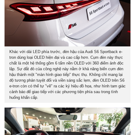
Khác với dải LED phía trước, đèn hậu của Audi S6 Sportback e-
tron dùng loại OLED hiện đại và cao cấp hơn. Cụm đèn này thực
chất là một hệ thống gồm 6 tấm nền OLED với 360 điểm ảnh độc
lập. S
ự đắt đỏ của công nghệ này nằm ở khả năng biến cụm đèn
hậu thành một "màn hình giao tiếp" thực thụ.
Không chỉ mang lại
độ tương phản tuyệt đối và viền sáng sắc lẹm,
đèn OLED trên S6
e-tron còn có thể tự "vẽ" ra các ký hiệu đồ họa,
như hình tam giác
cảnh báo để giao tiếp với các phương tiện phía sau trong tình
huống khẩn cấp.