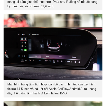
mang lại cảm giác thể thao hơn. Phía sau là đồng hồ tốc độ dạng
kỹ thuật số, kích thước 11,9 inch.
Màn hình trung tâm tích hợp toàn bộ các tính năng của xe, kích
thước 14,5 inch và có kết nối Apple CarPlay/Android Auto không
dây. Hệ thống âm thanh đi kèm là loại B&O.