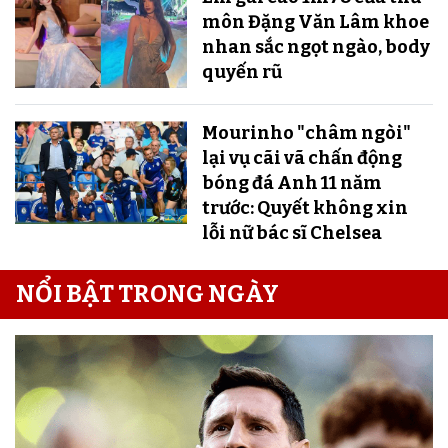
môn Đặng Văn Lâm khoe
nhan sắc ngọt ngào, body
quyến rũ
Mourinho "châm ngòi"
lại vụ cãi vã chấn động
bóng đá Anh 11 năm
trước: Quyết không xin
lỗi nữ bác sĩ Chelsea
NỔI BẬT TRONG NGÀY