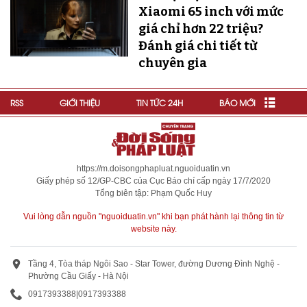
Xiaomi 65 inch với mức
giá chỉ hơn 22 triệu?
Đánh giá chi tiết từ
chuyên gia
RSS
GIỚI THIỆU
TIN TỨC 24H
BÁO MỚI
https://m.doisongphapluat.nguoiduatin.vn
Giấy phép số 12/GP-CBC của Cục Báo chí cấp ngày 17/7/2020
Tổng biên tập: Phạm Quốc Huy
Vui lòng dẫn nguồn "nguoiduatin.vn" khi bạn phát hành lại thông tin từ
website này.
Tầng 4, Tòa tháp Ngôi Sao - Star Tower, đường Dương Đình Nghệ -
Phường Cầu Giấy - Hà Nội
0917393388
|
0917393388