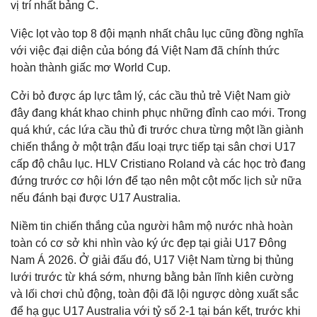
vị trí nhất bảng C.
Việc lọt vào top 8 đội mạnh nhất châu lục cũng đồng nghĩa
với việc đại diện của bóng đá Việt Nam đã chính thức
hoàn thành giấc mơ World Cup.
Cởi bỏ được áp lực tâm lý, các cầu thủ trẻ Việt Nam giờ
đây đang khát khao chinh phục những đỉnh cao mới. Trong
quá khứ, các lứa cầu thủ đi trước chưa từng một lần giành
chiến thắng ở một trận đấu loại trực tiếp tại sân chơi U17
cấp độ châu lục. HLV Cristiano Roland và các học trò đang
đứng trước cơ hội lớn để tạo nên một cột mốc lịch sử nữa
nếu đánh bại được U17 Australia.
Niềm tin chiến thắng của người hâm mộ nước nhà hoàn
toàn có cơ sở khi nhìn vào ký ức đẹp tại giải U17 Đông
Nam Á 2026. Ở giải đấu đó, U17 Việt Nam từng bị thủng
lưới trước từ khá sớm, nhưng bằng bản lĩnh kiên cường
và lối chơi chủ động, toàn đội đã lội ngược dòng xuất sắc
để hạ gục U17 Australia với tỷ số 2-1 tại bán kết, trước khi