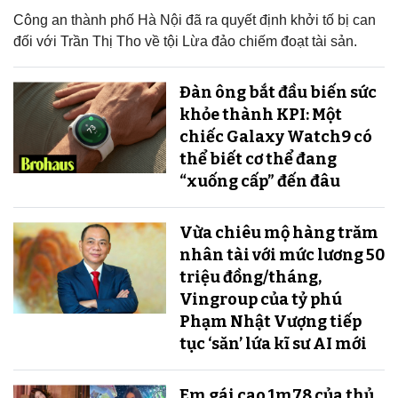
Công an thành phố Hà Nội đã ra quyết định khởi tố bị can
đối với Trần Thị Tho về tội Lừa đảo chiếm đoạt tài sản.
Đàn ông bắt đầu biến sức
khỏe thành KPI: Một
chiếc Galaxy Watch9 có
thể biết cơ thể đang
“xuống cấp” đến đâu
Vừa chiêu mộ hàng trăm
nhân tài với mức lương 50
triệu đồng/tháng,
Vingroup của tỷ phú
Phạm Nhật Vượng tiếp
tục ‘săn’ lứa kĩ sư AI mới
Em gái cao 1m78 của thủ