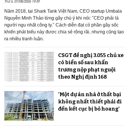
Thứ 6, 07/08/2026 19:39
Năm 2018, tại Shark Tank Việt Nam, CEO startup Umbala
Nguyễn Minh Thảo từng gây chú ý khi nói: "CEO phải là
người ngu nhất công ty." Cách diễn đạt có phần gây sốc
khiến phát biểu này được chia sẻ rộng rãi, nhưng cũng tạo
ra nhiều tranh luận.
CSGT đề nghị 3.055 chủ xe
có biển số sau khẩn
trương nộp phạt nguội
theo Nghị định 168
'Một dự án nhà ở thất bại
không nhất thiết phải đi
đến kết cục bị bỏ hoang'