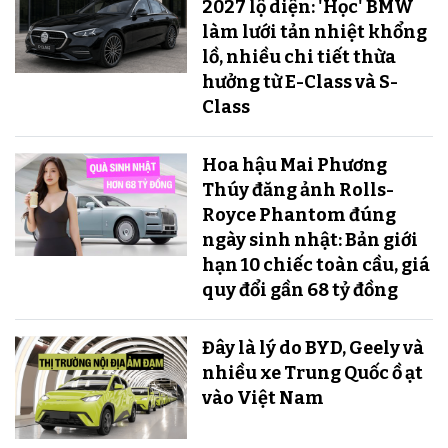
2027 lộ diện: 'Học' BMW
làm lưới tản nhiệt khổng
lồ, nhiều chi tiết thừa
hưởng từ E-Class và S-
Class
Hoa hậu Mai Phương
Thúy đăng ảnh Rolls-
Royce Phantom đúng
ngày sinh nhật: Bản giới
hạn 10 chiếc toàn cầu, giá
quy đổi gần 68 tỷ đồng
Đây là lý do BYD, Geely và
nhiều xe Trung Quốc ồ ạt
vào Việt Nam