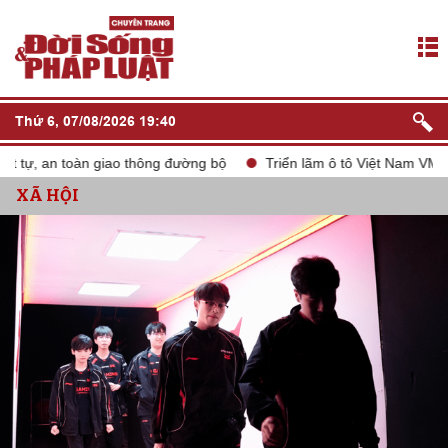
Thứ 6, 07/08/2026 19:40
tự, an toàn giao thông đường bộ
Triển lãm ô tô Việt Nam VMS 20
XÃ HỘI