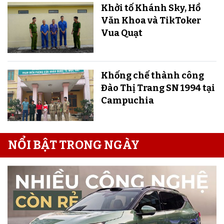
Khởi tố Khánh Sky, Hồ
Văn Khoa và TikToker
Vua Quạt
Khống chế thành công
Đào Thị Trang SN 1994 tại
Campuchia
NỔI BẬT TRONG NGÀY