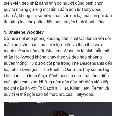
diễn viên đẹp nhất hành tinh do người dùng bình chọn,
quy tụ những gương mặt đình đám đến từ Hollywood,
châu Á, không chỉ sở hữu nhan sắc nổi bật mà còn ghi dấu
ấn bằng loạt tác phẩm điện ảnh, truyền hình thành công.
1.
Shailene Woodley
Sở hữu nét đẹp phóng khoáng đậm chất California với đôi
mắt xanh sâu thẳm, nụ cười tự nhiên và thần thái vừa
mạnh mẽ vừa gần gũi, Shailene Woodley là hình mẫu mỹ
nhân Hollywood không chạy theo vẻ đẹp hào nhoáng
truyền thống. Từ bước đột phá trong
The Descendants
đến
loạt phim
Divergent
,
The Fault in Our Stars
hay series
Big
Little Lies
, cô luôn được đánh giá cao nhờ khả năng diễn
xuất giàu cảm xúc. Những năm gần đây, nữ diễn viên tiếp
tục ghi dấu ấn với
To Catch a Killer, Killer Heat, Ferrari
và
duy trì vị thế ngôi sao trẻ thực lực của Hollywood.