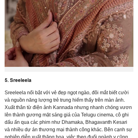
5.
Sreeleela
Sreeleela nổi bật với vẻ đẹp ngọt ngào, đôi mắt biết cười
và nguồn năng lượng trẻ trung hiếm thấy trên màn ảnh.
Xuất thân từ điện ảnh Kannada nhưng nhanh chóng vươn
lên thành gương mặt sáng giá của Telugu cinema, cô ghi
dấu ấn qua các phim như
Dhamaka
,
Bhagavanth Kesari
và nhiều dự án thương mại thành công khác. Bên cạnh sự
nghiệp diễn xuất thăng hoa, việc theo đuổi ngành y cũng