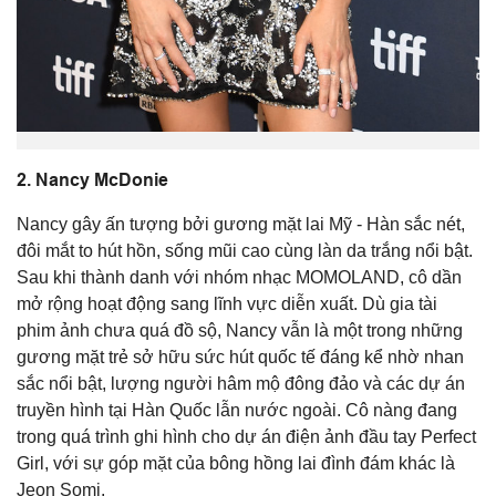
2.
Nancy McDonie
Nancy gây ấn tượng bởi gương mặt lai Mỹ - Hàn sắc nét,
đôi mắt to hút hồn, sống mũi cao cùng làn da trắng nổi bật.
Sau khi thành danh với nhóm nhạc
MOMOLAND
, cô dần
mở rộng hoạt động sang lĩnh vực diễn xuất. Dù gia tài
phim ảnh chưa quá đồ sộ, Nancy vẫn là một trong những
gương mặt trẻ sở hữu sức hút quốc tế đáng kể nhờ nhan
sắc nổi bật, lượng người hâm mộ đông đảo và các dự án
truyền hình tại Hàn Quốc lẫn nước ngoài. Cô nàng đang
trong quá trình ghi hình cho dự án điện ảnh đầu tay Perfect
Girl, với sự góp mặt của bông hồng lai đình đám khác là
Jeon Somi.