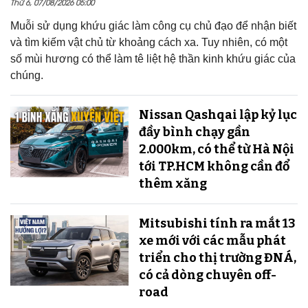
Thứ 6, 07/08/2026 05:00
Muỗi sử dụng khứu giác làm công cụ chủ đạo để nhận biết
và tìm kiếm vật chủ từ khoảng cách xa. Tuy nhiên, có một
số mùi hương có thể làm tê liệt hệ thần kinh khứu giác của
chúng.
Nissan Qashqai lập kỷ lục
đầy bình chạy gần
2.000km, có thể từ Hà Nội
tới TP.HCM không cần đổ
thêm xăng
Mitsubishi tính ra mắt 13
xe mới với các mẫu phát
triển cho thị trường ĐNÁ,
có cả dòng chuyên off-
road