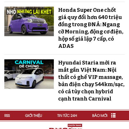
Honda Super One chốt
giá quy đổi hơn 640 triệu
đồng trong ĐNÁ: Ngang
cỡ Morning, động cơ điện,
hộp số giả lập 7 cấp, có
ADAS
Hyundai Staria mới ra
mắt gần Việt Nam: Nội
thất có ghế VIP massage,
bản điện chạy 544km/sạc,
có cả tùy chọn hybrid
cạnh tranh Carnival
RSS
GIỚI THIỆU
TIN TỨC 24H
BÁO MỚI