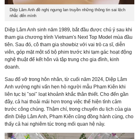
Diệp Lâm Anh đề nghị ngưng lan truyền những thông tin sai lệch
nhắc đến mình
Diệp Lâm Anh sinh năm 1989, bắt đầu được chú ý sau khi
tham gia chương trình Vietnam's Next Top Model mùa đầu
tiên. Sau đó, cô tham gia showbiz với vai trò ca sĩ, diễn
viên, góp mặt một số bộ phim trước khi tạm gác hoạt động
nghệ thuật để kết hôn và tập trung cho gia đình, kinh
doanh.
Sau đổ vỡ trong hôn nhân, từ cuối năm 2024, Diệp Lâm
Anh vướng nghi vấn hẹn hò người mẫu Phạm Kiên khi
liên tục bị "soi" loạt khoảnh khắc thân thiết. Cho đến gần
đây, cả hai thoải mái hơn trong việc thể hiện tình cảm
trước công chúng. Thậm chí, trong chuyến du lịch của gia
đình Diệp Lâm Anh, Phạm Kiên cũng đồng hành cùng, cho
thấy cả hai nghiêm túc trong mối quan hệ này.