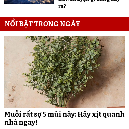
ra?
NỔI BẬT TRONG NGÀY
Muỗi rất sợ 5 mùi này: Hãy xịt quanh
nhà ngay!