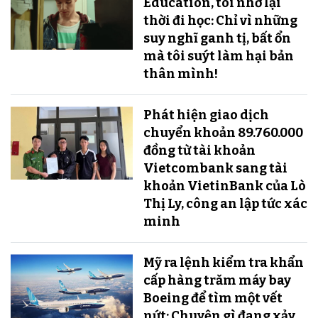
Education, tôi nhớ lại
thời đi học: Chỉ vì những
suy nghĩ ganh tị, bất ổn
mà tôi suýt làm hại bản
thân mình!
Phát hiện giao dịch
chuyển khoản 89.760.000
đồng từ tài khoản
Vietcombank sang tài
khoản VietinBank của Lò
Thị Ly, công an lập tức xác
minh
Mỹ ra lệnh kiểm tra khẩn
cấp hàng trăm máy bay
Boeing để tìm một vết
nứt: Chuyện gì đang xảy