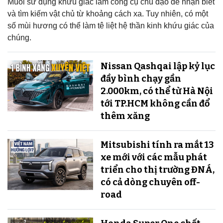
Muỗi sử dụng khứu giác làm công cụ chủ đạo để nhận biết
và tìm kiếm vật chủ từ khoảng cách xa. Tuy nhiên, có một
số mùi hương có thể làm tê liệt hệ thần kinh khứu giác của
chúng.
Nissan Qashqai lập kỷ lục
đầy bình chạy gần
2.000km, có thể từ Hà Nội
tới TP.HCM không cần đổ
thêm xăng
Mitsubishi tính ra mắt 13
xe mới với các mẫu phát
triển cho thị trường ĐNÁ,
có cả dòng chuyên off-
road