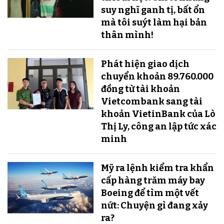
suy nghĩ ganh tị, bất ổn
mà tôi suýt làm hại bản
thân mình!
Phát hiện giao dịch
chuyển khoản 89.760.000
đồng từ tài khoản
Vietcombank sang tài
khoản VietinBank của Lò
Thị Ly, công an lập tức xác
minh
Mỹ ra lệnh kiểm tra khẩn
cấp hàng trăm máy bay
Boeing để tìm một vết
nứt: Chuyện gì đang xảy
ra?