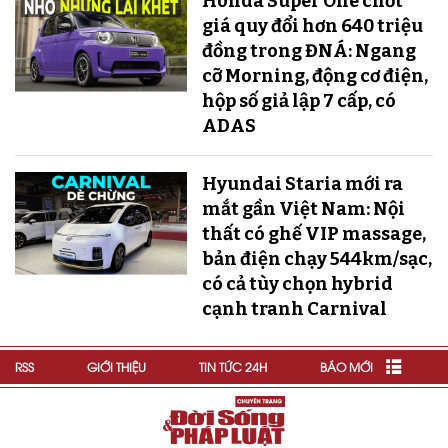
Honda Super One chốt
giá quy đổi hơn 640 triệu
đồng trong ĐNÁ: Ngang
cỡ Morning, động cơ điện,
hộp số giả lập 7 cấp, có
ADAS
Hyundai Staria mới ra
mắt gần Việt Nam: Nội
thất có ghế VIP massage,
bản điện chạy 544km/sạc,
có cả tùy chọn hybrid
cạnh tranh Carnival
RSS
GIỚI THIỆU
TIN TỨC 24H
BÁO MỚI