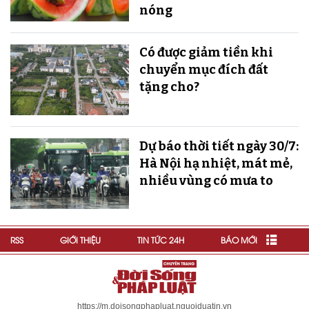
nóng
Có được giảm tiền khi
chuyển mục đích đất
tặng cho?
Dự báo thời tiết ngày 30/7:
Hà Nội hạ nhiệt, mát mẻ,
nhiều vùng có mưa to
RSS
GIỚI THIỆU
TIN TỨC 24H
BÁO MỚI
https://m.doisongphapluat.nguoiduatin.vn