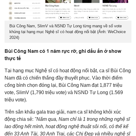
Bùi Công Nam, SlimV và NSND Tự Long từng mang về số vote
khủng tại hạng mục Nghệ sĩ có hoạt động nổi bật (Ảnh: WeChoice
2024)
Bùi Công Nam có 1 năm rực rỡ, ghi dấu ấn ở show
thực tế
Tại hạng mục Nghệ sĩ có hoạt động nổi bật, ca sĩ Bùi Công
Nam đã có chiến thắng đầy thuyết phục. Vào thời điểm
cổng bình chọn đóng lại, Bùi Công Nam đạt 1,877 triệu
vote, SlimV (1,790 triệu vote) và NSND Tự Long (1.569
triệu vote).
Trên sân khấu gala trao giải, nam ca sĩ không khỏi xúc
động chia sẻ:
"Năm qua, Nam chỉ là 1 trong những nghệ sĩ
lao động hết mình, hoạt động nghệ thuật sôi nổi, có thể kể
đến 33 Anh Tài, 30 Anh Trai, các Chị Đẹp và nhiều nghệ sĩ