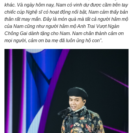
khác. Và ngày hôm nay, Nam có vinh dự được cầm trên tay
chiếc cúp Nghệ sĩ có hoạt động nổi bật, Nam cảm thấy bản
thân rất may mắn. Đây là món quà mà tất cả người hâm mộ
của Nam cũng như người hâm mộ Anh Trai Vượt Ngàn
Chông Gai dành tặng cho Nam. Nam chân thành cảm ơn
mọi người, cảm ơn ba mẹ đã luôn ủng hộ con".