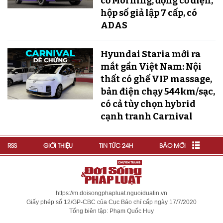
cỡ Morning, động cơ điện,
hộp số giả lập 7 cấp, có
ADAS
Hyundai Staria mới ra
mắt gần Việt Nam: Nội
thất có ghế VIP massage,
bản điện chạy 544km/sạc,
có cả tùy chọn hybrid
cạnh tranh Carnival
RSS
GIỚI THIỆU
TIN TỨC 24H
BÁO MỚI
https://m.doisongphapluat.nguoiduatin.vn
Giấy phép số 12/GP-CBC của Cục Báo chí cấp ngày 17/7/2020
Tổng biên tập: Phạm Quốc Huy