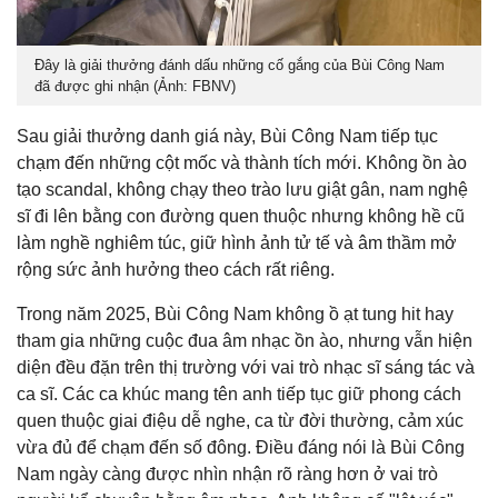
Đây là giải thưởng đánh dấu những cố gắng của Bùi Công Nam
đã được ghi nhận (Ảnh: FBNV)
Sau giải thưởng danh giá này, Bùi Công Nam tiếp tục
chạm đến những cột mốc và thành tích mới. Không ồn ào
tạo scandal, không chạy theo trào lưu giật gân, nam nghệ
sĩ đi lên bằng con đường quen thuộc nhưng không hề cũ
làm nghề nghiêm túc, giữ hình ảnh tử tế và âm thầm mở
rộng sức ảnh hưởng theo cách rất riêng.
Trong năm 2025, Bùi Công Nam không ồ ạt tung hit hay
tham gia những cuộc đua âm nhạc ồn ào, nhưng vẫn hiện
diện đều đặn trên thị trường với vai trò nhạc sĩ sáng tác và
ca sĩ. Các ca khúc mang tên anh tiếp tục giữ phong cách
quen thuộc giai điệu dễ nghe, ca từ đời thường, cảm xúc
vừa đủ để chạm đến số đông. Điều đáng nói là Bùi Công
Nam ngày càng được nhìn nhận rõ ràng hơn ở vai trò