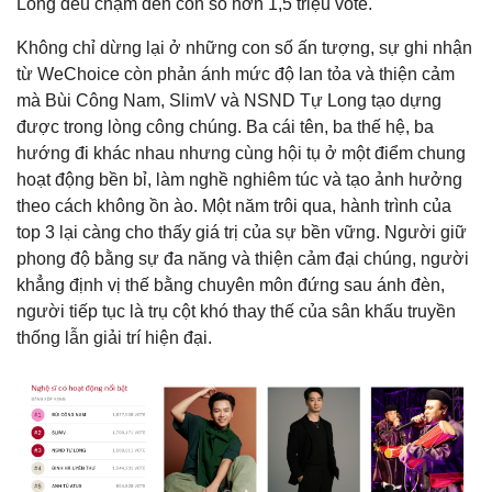
Long đều chạm đến con số hơn 1,5 triệu vote.
Không chỉ dừng lại ở những con số ấn tượng, sự ghi nhận
từ WeChoice còn phản ánh mức độ lan tỏa và thiện cảm
mà Bùi Công Nam, SlimV và NSND Tự Long tạo dựng
được trong lòng công chúng. Ba cái tên, ba thế hệ, ba
hướng đi khác nhau nhưng cùng hội tụ ở một điểm chung
hoạt động bền bỉ, làm nghề nghiêm túc và tạo ảnh hưởng
theo cách không ồn ào. Một năm trôi qua, hành trình của
top 3 lại càng cho thấy giá trị của sự bền vững. Người giữ
phong độ bằng sự đa năng và thiện cảm đại chúng, người
khẳng định vị thế bằng chuyên môn đứng sau ánh đèn,
người tiếp tục là trụ cột khó thay thế của sân khấu truyền
thống lẫn giải trí hiện đại.