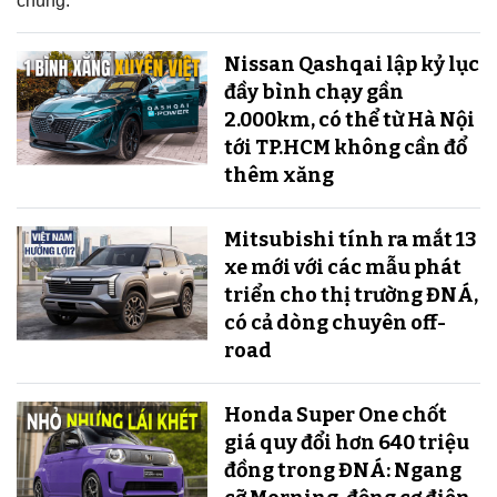
chúng.
Nissan Qashqai lập kỷ lục
đầy bình chạy gần
2.000km, có thể từ Hà Nội
tới TP.HCM không cần đổ
thêm xăng
Mitsubishi tính ra mắt 13
xe mới với các mẫu phát
triển cho thị trường ĐNÁ,
có cả dòng chuyên off-
road
Honda Super One chốt
giá quy đổi hơn 640 triệu
đồng trong ĐNÁ: Ngang