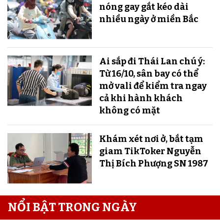
nóng gay gắt kéo dài
nhiều ngày ở miền Bắc
Ai sắp đi Thái Lan chú ý:
Từ 16/10, sân bay có thể
mở vali để kiểm tra ngay
cả khi hành khách
không có mặt
Khám xét nơi ở, bắt tạm
giam TikToker Nguyễn
Thị Bích Phượng SN 1987
NỔI BẬT TRONG NGÀY