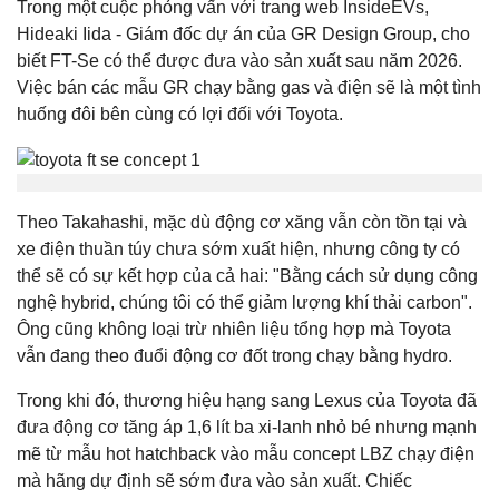
Trong một cuộc phỏng vấn với trang web InsideEVs,
Hideaki Iida - Giám đốc dự án của GR Design Group, cho
biết FT-Se có thể được đưa vào sản xuất sau năm 2026.
Việc bán các mẫu GR chạy bằng gas và điện sẽ là một tình
huống đôi bên cùng có lợi đối với Toyota.
Theo Takahashi, mặc dù động cơ xăng vẫn còn tồn tại và
xe điện thuần túy chưa sớm xuất hiện, nhưng công ty có
thể sẽ có sự kết hợp của cả hai: "Bằng cách sử dụng công
nghệ hybrid, chúng tôi có thể giảm lượng khí thải carbon".
Ông cũng không loại trừ nhiên liệu tổng hợp mà Toyota
vẫn đang theo đuổi động cơ đốt trong chạy bằng hydro.
Trong khi đó, thương hiệu hạng sang Lexus của Toyota đã
đưa động cơ tăng áp 1,6 lít ba xi-lanh nhỏ bé nhưng mạnh
mẽ từ mẫu hot hatchback vào mẫu concept LBZ chạy điện
mà hãng dự định sẽ sớm đưa vào sản xuất. Chiếc