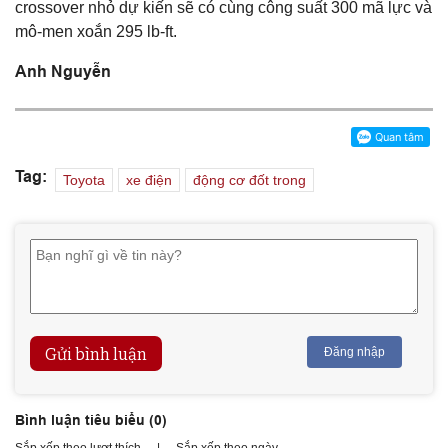
crossover nhỏ dự kiến ​​​​sẽ có cùng công suất 300 mã lực và
mô-men xoắn 295 lb-ft.
Anh Nguyễn
Tag:
Toyota
xe điện
động cơ đốt trong
Gửi bình luận
Đăng nhập
Bình luận tiêu biểu (
0
)
Sắp xếp theo lượt thích
|
Sắp xếp theo ngày