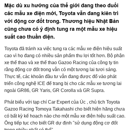
Mặc dù xu hướng của thế giới đang theo đuổi
các mẫu xe điện mới, Toyota vẫn đang kiên trì
với động cơ đốt trong. Thương hiệu Nhật Bản
cũng chưa có ý định tung ra một mẫu xe hiệu
suất cao thuần điện.
Toyota đã tránh xa việc tung ra các mẫu xe điện hiệu suất
cao vì họ đang có nhiều sản phẩm thu lợi tốt hơn. Bộ phận
xe thể thao và xe thể thao Gazoo Racing của công ty tin
rằng động cơ đốt trong vẫn có một tương lai tươi sáng.
Thực tế, các khoản đầu tư vẫn đang được đổ vào phát
triển công nghệ ICE để trang bị cho các mẫu xe tương lai
ngoài GR86, GR Yaris, GR Corolla và GR Supra.
Phát biểu với tạp chí Car Expert của Úc , chủ tịch Toyota
Gazoo Racing Tomoya Takahashi cho biết hiện hãng chưa
có bất kỳ kế hoạch nào cho một mẫu xe điện hiệu suất cao.
Ông tiếp tục cho biết GR dự định "sử dụng động cơ đốt
trong nhiều nhất có thể".