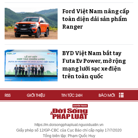
Ford Việt Nam nâng cấp
toàn diện dải sản phẩm
Ranger
BYD Việt Nam bắt tay
Futa Ev Power, mở rộng
mạng lưới sạc xe điện
trên toàn quốc
RSS
GIỚI THIỆU
TIN TỨC 24H
BÁO MỚI
https://m.doisongphapluat.nguoiduatin.vn
Giấy phép số 12/GP-CBC của Cục Báo chí cấp ngày 17/7/2020
Tổng biên tập: Phạm Quốc Huy