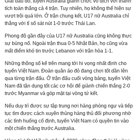
Giải đấu đó, tuyển Australia giành chức vô địch với thành
tích toàn thắng cả 4 trận. Tuy nhiên, họ không thể hiện sự
vượt trội quá lớn. Ở trận chung kết, U17 nữ Australia chỉ
thắng với tỉ số sát nút 1-0 trước Thái Lan.
Phong độ gần đây của U17 nữ Australia cũng không thực
sự bùng nổ. Ngoài trận thua 0-5 Nhật Bản, họ cũng vừa
mất điểm khó tin trước Lebanon với trận hòa 1-1.
Những thông số kể trên mang tới hi vọng nhất định cho
tuyển Việt Nam. Đoàn quân áo đỏ đang chơi tốt dần lên
qua từng trận đấu. Ở trận đấu cuối vòng bảng, tuyển Việt
Nam đã tận dụng tốt các cơ hội để giành chiến thắng 2-0
trước Myanmar và góp mặt tại vòng tứ kết.
Nếu duy trì được sự tập trung nơi hàng phòng ngự và tiếp
tục tìm được cách xuyên thủng hàng thủ đối phương nhờ
các tình huống cố định, tuyển Việt Nam có quyền tin vào
một chiến thắng trước Australia.