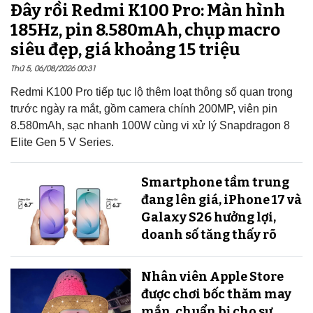
Đây rồi Redmi K100 Pro: Màn hình
185Hz, pin 8.580mAh, chụp macro
siêu đẹp, giá khoảng 15 triệu
Thứ 5, 06/08/2026 00:31
Redmi K100 Pro tiếp tục lộ thêm loạt thông số quan trọng
trước ngày ra mắt, gồm camera chính 200MP, viên pin
8.580mAh, sạc nhanh 100W cùng vi xử lý Snapdragon 8
Elite Gen 5 V Series.
Smartphone tầm trung
đang lên giá, iPhone 17 và
Galaxy S26 hưởng lợi,
doanh số tăng thấy rõ
Nhân viên Apple Store
được chơi bốc thăm may
mắn, chuẩn bị cho sự