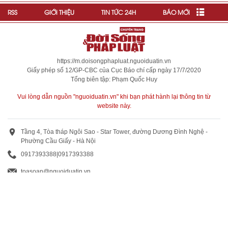
RSS
GIỚI THIỆU
TIN TỨC 24H
BÁO MỚI
https://m.doisongphapluat.nguoiduatin.vn
Giấy phép số 12/GP-CBC của Cục Báo chí cấp ngày 17/7/2020
Tổng biên tập: Phạm Quốc Huy
Vui lòng dẫn nguồn "nguoiduatin.vn" khi bạn phát hành lại thông tin từ
website này.
Tầng 4, Tòa tháp Ngôi Sao - Star Tower, đường Dương Đình Nghệ -
Phường Cầu Giấy - Hà Nội
0917393388
|
0917393388
toasoan@nguoiduatin.vn
BÁO GIÁ QUẢNG CÁO
Truyền thông và quảng cáo : 0824 799 799