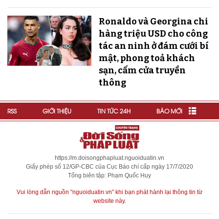
Ronaldo và Georgina chi
hàng triệu USD cho công
tác an ninh ở đám cưới bí
mật, phong toả khách
sạn, cấm cửa truyền
thông
RSS
GIỚI THIỆU
TIN TỨC 24H
BÁO MỚI
https://m.doisongphapluat.nguoiduatin.vn
Giấy phép số 12/GP-CBC của Cục Báo chí cấp ngày 17/7/2020
Tổng biên tập: Phạm Quốc Huy
Vui lòng dẫn nguồn "nguoiduatin.vn" khi bạn phát hành lại thông tin từ
website này.