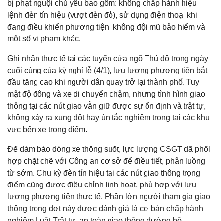
bị phạt nguội chủ yếu bao gồm: không chấp hành hiệu
lệnh đèn tín hiệu (vượt đèn đỏ), sử dụng điện thoại khi
đang điều khiển phương tiện, không đội mũ bảo hiểm và
một số vi phạm khác.
Ghi nhận thực tế tại các tuyến cửa ngõ Thủ đô trong ngày
cuối cùng của kỳ nghỉ lễ (4/1), lưu lượng phương tiện bắt
đầu tăng cao khi người dân quay trở lại thành phố. Tuy
mật độ đông và xe di chuyển chậm, nhưng tình hình giao
thông tại các nút giao vẫn giữ được sự ổn định và trật tự,
không xảy ra xung đột hay ùn tắc nghiêm trọng tại các khu
vực bến xe trọng điểm.
Để đảm bảo dòng xe thông suốt, lực lượng CSGT đã phối
hợp chặt chẽ với Công an cơ sở để điều tiết, phân luồng
từ sớm. Chu kỳ đèn tín hiệu tại các nút giao thông trọng
điểm cũng được điều chỉnh linh hoạt, phù hợp với lưu
lượng phương tiện thực tế. Phần lớn người tham gia giao
thông trong đợt này được đánh giá là cơ bản chấp hành
nghiêm Luật Trật tự, an toàn giao thông đường bộ.