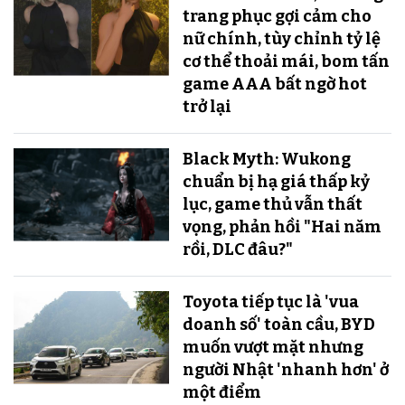
trang phục gợi cảm cho
nữ chính, tùy chỉnh tỷ lệ
cơ thể thoải mái, bom tấn
game AAA bất ngờ hot
trở lại
Black Myth: Wukong
chuẩn bị hạ giá thấp kỷ
lục, game thủ vẫn thất
vọng, phản hồi "Hai năm
rồi, DLC đâu?"
Toyota tiếp tục là 'vua
doanh số' toàn cầu, BYD
muốn vượt mặt nhưng
người Nhật 'nhanh hơn' ở
một điểm