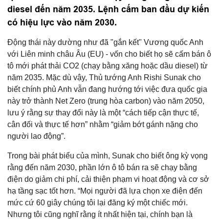
diesel đến năm 2035. Lệnh cấm ban đầu dự kiến ​​
có hiệu lực vào năm 2030.
Động thái này dường như đã "gắn kết" Vương quốc Anh
với Liên minh châu Âu (EU) - vốn cho biết họ sẽ cấm bán ô
tô mới phát thải CO2 (chạy bằng xăng hoặc dầu diesel) từ
năm 2035. Mặc dù vậy, Thủ tướng Anh Rishi Sunak cho
biết chính phủ Anh vẫn đang hướng tới việc đưa quốc gia
này trở thành Net Zero (trung hòa carbon) vào năm 2050,
lưu ý rằng sự thay đổi này là một “cách tiếp cận thực tế,
cân đối và thực tế hơn” nhằm “giảm bớt gánh nặng cho
người lao động”.
Trong bài phát biểu của mình, Sunak cho biết ông kỳ vọng
rằng đến năm 2030, phần lớn ô tô bán ra sẽ chạy bằng
điện do giảm chi phí, cải thiện phạm vi hoạt động và cơ sở
hạ tầng sạc tốt hơn. “Mọi người đã lựa chọn xe điện đến
mức cứ 60 giây chúng tôi lại đăng ký một chiếc mới.
Nhưng tôi cũng nghĩ rằng ít nhất hiện tại, chính bạn là