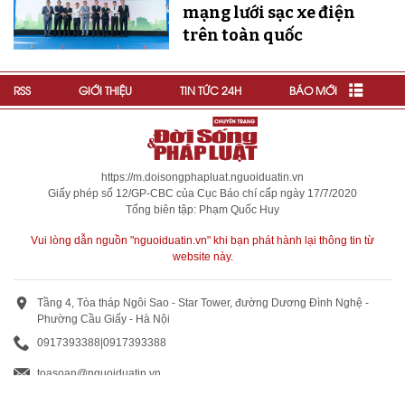
mạng lưới sạc xe điện
trên toàn quốc
RSS
GIỚI THIỆU
TIN TỨC 24H
BÁO MỚI
https://m.doisongphapluat.nguoiduatin.vn
Giấy phép số 12/GP-CBC của Cục Báo chí cấp ngày 17/7/2020
Tổng biên tập: Phạm Quốc Huy
Vui lòng dẫn nguồn "nguoiduatin.vn" khi bạn phát hành lại thông tin từ
website này.
Tầng 4, Tòa tháp Ngôi Sao - Star Tower, đường Dương Đình Nghệ -
Phường Cầu Giấy - Hà Nội
0917393388
|
0917393388
toasoan@nguoiduatin.vn