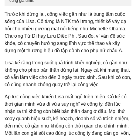
cùng gia đình.
Trước khi dừng lại, công việc gần như là trung tâm cuộc
sống của Lisa. Cô từng là NTK thời trang, thiết kế váy dạ
hội cho nhiều gương mặt nổi tiếng như Michelle Obama,
Chương Tử Di hay Lưu Diệc Phi. Sau đó, vì vấn đề sức
khỏe, cô chuyển hướng sang lĩnh vực thể thao và xây
dựng một thương hiệu đồ tập dành cho phụ nữ châu Á.
Lisa kể rằng trong suốt quá trình khởi nghiệp, cô gần như
không cho phép bản thân dừng lại. Ngay cả khi mang thai,
cô vẫn làm việc cho đến 3 ngày trước sinh. Sau khi có con,
cô cũng nhanh chóng quay trở lại công việc.
Áp lực công việc khiến Lisa mất ngủ triền miên. Cô kể có
thời gian mình vừa đi vừa suy nghĩ về công ty, đến lúc
nhận ra thì không còn biết bản thân đang ở đâu. Mọi thứ
xoay quanh hiệu suất, kế hoạch, doanh số và trách nhiệm,
đến mức cô gần như không còn thời gian cho chính mình.
Một lần con gái sốt cao đúng lúc công ty đang cần gọi vốn,