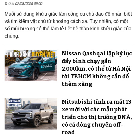
Thứ 6, 07/08/2026 05:00
Muỗi sử dụng khứu giác làm công cụ chủ đạo để nhận biết
và tìm kiếm vật chủ từ khoảng cách xa. Tuy nhiên, có một
số mùi hương có thể làm tê liệt hệ thần kinh khứu giác của
chúng.
Nissan Qashqai lập kỷ lục
đầy bình chạy gần
2.000km, có thể từ Hà Nội
tới TP.HCM không cần đổ
thêm xăng
Mitsubishi tính ra mắt 13
xe mới với các mẫu phát
triển cho thị trường ĐNÁ,
có cả dòng chuyên off-
road