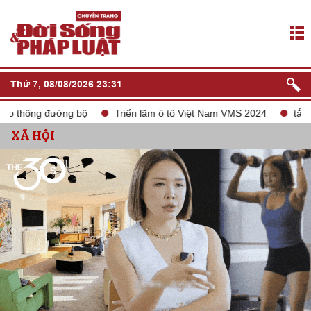
Thứ 7, 08/08/2026 23:31
ng bộ
Triển lãm ô tô Việt Nam VMS 2024
tắt sóng 2G
L
XÃ HỘI