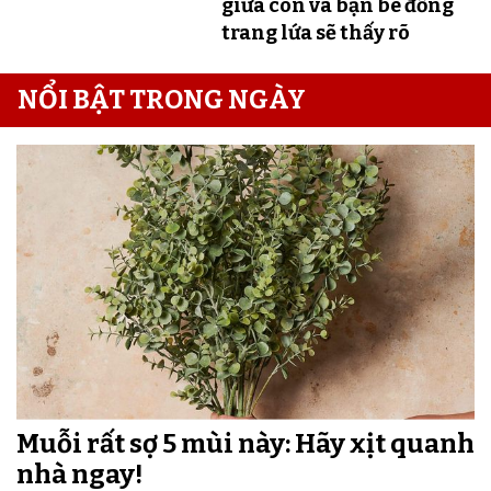
giữa con và bạn bè đồng
trang lứa sẽ thấy rõ
NỔI BẬT TRONG NGÀY
Muỗi rất sợ 5 mùi này: Hãy xịt quanh
nhà ngay!