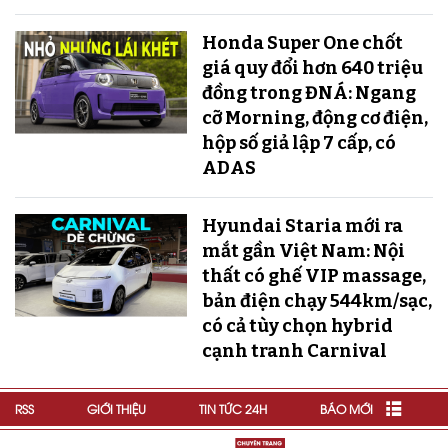
Honda Super One chốt
giá quy đổi hơn 640 triệu
đồng trong ĐNÁ: Ngang
cỡ Morning, động cơ điện,
hộp số giả lập 7 cấp, có
ADAS
Hyundai Staria mới ra
mắt gần Việt Nam: Nội
thất có ghế VIP massage,
bản điện chạy 544km/sạc,
có cả tùy chọn hybrid
cạnh tranh Carnival
RSS
GIỚI THIỆU
TIN TỨC 24H
BÁO MỚI