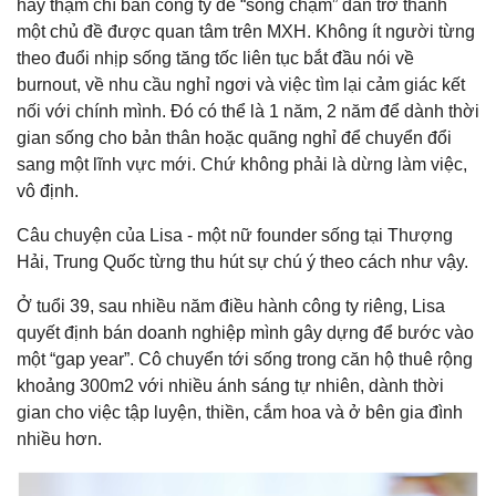
hay thậm chí bán công ty để “sống chậm” dần trở thành
một chủ đề được quan tâm trên MXH. Không ít người từng
theo đuổi nhịp sống tăng tốc liên tục bắt đầu nói về
burnout, về nhu cầu nghỉ ngơi và việc tìm lại cảm giác kết
nối với chính mình. Đó có thể là 1 năm, 2 năm để dành thời
gian sống cho bản thân hoặc quãng nghỉ để chuyển đổi
sang một lĩnh vực mới. Chứ không phải là dừng làm việc,
vô định.
Câu chuyện của Lisa - một nữ founder sống tại Thượng
Hải, Trung Quốc từng thu hút sự chú ý theo cách như vậy.
Ở tuổi 39, sau nhiều năm điều hành công ty riêng, Lisa
quyết định bán doanh nghiệp mình gây dựng để bước vào
một “gap year”. Cô chuyển tới sống trong căn hộ thuê rộng
khoảng 300m2 với nhiều ánh sáng tự nhiên, dành thời
gian cho việc tập luyện, thiền, cắm hoa và ở bên gia đình
nhiều hơn.