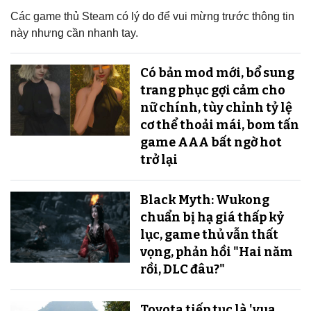
Các game thủ Steam có lý do để vui mừng trước thông tin
này nhưng cần nhanh tay.
Có bản mod mới, bổ sung
trang phục gợi cảm cho
nữ chính, tùy chỉnh tỷ lệ
cơ thể thoải mái, bom tấn
game AAA bất ngờ hot
trở lại
Black Myth: Wukong
chuẩn bị hạ giá thấp kỷ
lục, game thủ vẫn thất
vọng, phản hồi "Hai năm
rồi, DLC đâu?"
Toyota tiếp tục là 'vua