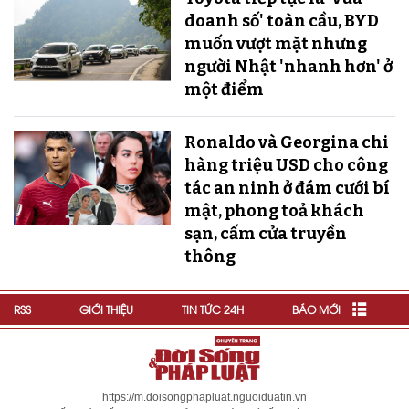
doanh số' toàn cầu, BYD
muốn vượt mặt nhưng
người Nhật 'nhanh hơn' ở
một điểm
Ronaldo và Georgina chi
hàng triệu USD cho công
tác an ninh ở đám cưới bí
mật, phong toả khách
sạn, cấm cửa truyền
thông
RSS
GIỚI THIỆU
TIN TỨC 24H
BÁO MỚI
https://m.doisongphapluat.nguoiduatin.vn