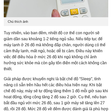
Chú thích ảnh
Tuy nhiên, vào ban đêm, nhiệt độ cơ thể con người sẽ
giảm dần sau khoảng 1-2 tiếng ngủ sâu. Nếu tiếp tục để
máy lạnh ở 26 độ mà không đắp chăn, người dùng có thể
cảm thấy lạnh, mất ngủ, hoặc dễ bị cảm. Điều này khiến
việc để điều hòa ở mức 26 độ khi ngủ không chỉ ảnh
hưởng sức khỏe mà còn gây tốn điện một cách không cần
thiết.
Giải pháp được khuyến nghị là bật chế độ “Sleep”, tính
năng có sẵn trên hầu hết các điều hòa hiện nay. Khi bật
chế độ này, máy sẽ tự động tăng thêm 1 độ mỗi giờ sau khi
hoạt động, tổng cộng tăng 2 độ sau 2 giờ. Cụ thể, nếu bạn
bắt đầu ngủ với mức 26 độ, sau 1 giờ máy sẽ tăng lên 27
độ, rồi 28 độ. Mức 28 độ về đêm được đánh giá là phù hợp