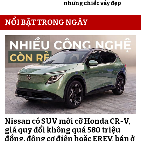
những chiếc váy đẹp
NỔI BẬT TRONG NGÀY
Nissan có SUV mới cỡ Honda CR-V,
giá quy đổi không quá 580 triệu
đồng, động cơ điện hoặc EREV, bán ở