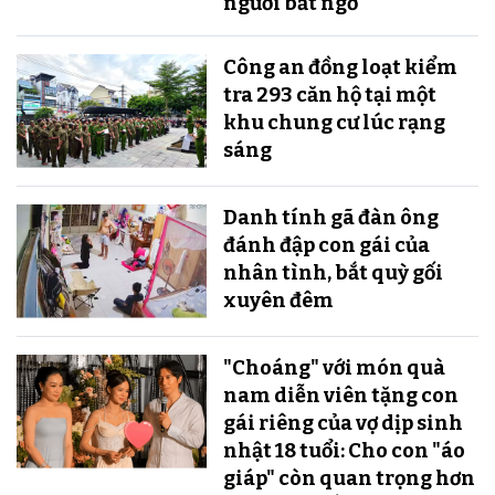
người bất ngờ
Công an đồng loạt kiểm
tra 293 căn hộ tại một
khu chung cư lúc rạng
sáng
Danh tính gã đàn ông
đánh đập con gái của
nhân tình, bắt quỳ gối
xuyên đêm
"Choáng" với món quà
nam diễn viên tặng con
gái riêng của vợ dịp sinh
nhật 18 tuổi: Cho con "áo
giáp" còn quan trọng hơn