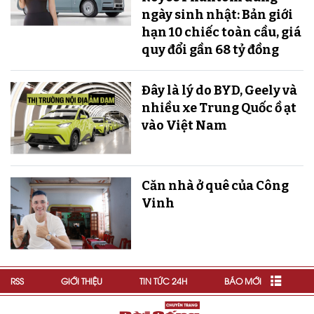
ngày sinh nhật: Bản giới
hạn 10 chiếc toàn cầu, giá
quy đổi gần 68 tỷ đồng
Đây là lý do BYD, Geely và
nhiều xe Trung Quốc ồ ạt
vào Việt Nam
Căn nhà ở quê của Công
Vinh
RSS
GIỚI THIỆU
TIN TỨC 24H
BÁO MỚI