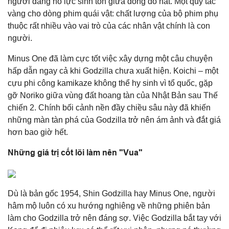
người đang nỗ lực sinh tồn giữa đống đổ nát. Một quy tắc
vàng cho dòng phim quái vật: chất lượng của bộ phim phụ
thuộc rất nhiều vào vai trò của các nhân vật chính là con
người.
Minus One đã làm cực tốt việc xây dựng một câu chuyện
hấp dẫn ngay cả khi Godzilla chưa xuất hiện. Koichi – một
cựu phi công kamikaze không thể hy sinh vì tổ quốc, gặp
gỡ Noriko giữa vùng đất hoang tàn của Nhật Bản sau Thế
chiến 2. Chính bối cảnh nền đầy chiều sâu này đã khiến
những màn tàn phá của Godzilla trở nên ám ảnh và đắt giá
hơn bao giờ hết.
Những giá trị cốt lõi làm nên "Vua"
Dù là bản gốc 1954, Shin Godzilla hay Minus One, người
hâm mộ luôn có xu hướng nghiêng về những phiên bản
làm cho Godzilla trở nên đáng sợ. Việc Godzilla bắt tay với