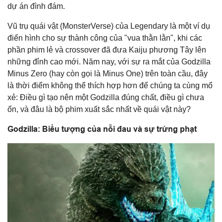
dự án đình đám.
Vũ trụ quái vật (MonsterVerse) của Legendary là một ví dụ
điển hình cho sự thành công của "vua thằn lằn", khi các
phần phim lẻ và crossover đã đưa Kaiju phương Tây lên
những đỉnh cao mới. Năm nay, với sự ra mắt của Godzilla
Minus Zero (hay còn gọi là Minus One) trên toàn cầu, đây
là thời điểm không thể thích hợp hơn để chúng ta cùng mổ
xẻ: Điều gì tạo nên một Godzilla đúng chất, điều gì chưa
ổn, và đâu là bộ phim xuất sắc nhất về quái vật này?
Godzilla: Biểu tượng của nỗi đau và sự trừng phạt