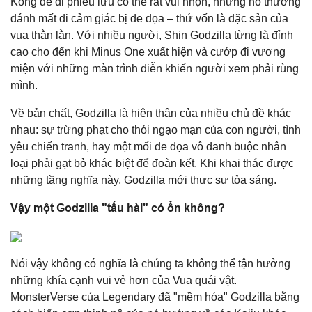
Kong để đi phiêu lưu có thể rất vui nhộn, nhưng nó thường
đánh mất đi cảm giác bị đe dọa – thứ vốn là đặc sản của
vua thằn lằn. Với nhiều người, Shin Godzilla từng là đỉnh
cao cho đến khi Minus One xuất hiện và cướp đi vương
miện với những màn trình diễn khiến người xem phải rùng
mình.
Về bản chất, Godzilla là hiện thân của nhiều chủ đề khác
nhau: sự trừng phạt cho thói ngạo mạn của con người, tình
yêu chiến tranh, hay một mối đe dọa vô danh buộc nhân
loại phải gạt bỏ khác biệt để đoàn kết. Khi khai thác được
những tầng nghĩa này, Godzilla mới thực sự tỏa sáng.
Vậy một Godzilla "tấu hài" có ổn không?
Nói vậy không có nghĩa là chúng ta không thể tận hưởng
những khía cạnh vui vẻ hơn của Vua quái vật.
MonsterVerse của Legendary đã "mềm hóa" Godzilla bằng