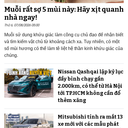
Muỗi rất sợ 5 mùi này: Hãy xịt quanh
nhà ngay!
Thứ 6, 07/08/2026 05:00
Muỗi sử dụng khứu giác làm công cụ chủ đạo để nhận biết
và tìm kiếm vật chủ từ khoảng cách xa. Tuy nhiên, có một
số mùi hương có thể làm tê liệt hệ thần kinh khứu giác của
chúng.
Nissan Qashqai lập kỷ lục
đầy bình chạy gần
2.000km, có thể từ Hà Nội
tới TP.HCM không cần đổ
thêm xăng
Mitsubishi tính ra mắt 13
xe mới với các mẫu phát