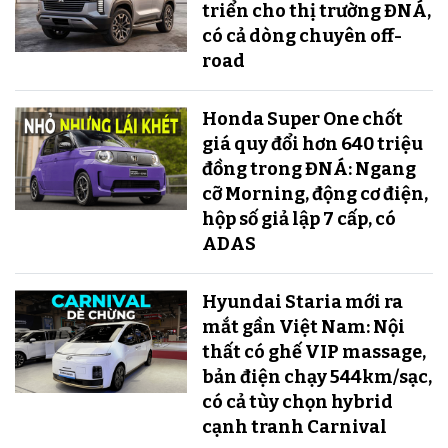
triển cho thị trường ĐNÁ,
có cả dòng chuyên off-
road
Honda Super One chốt
giá quy đổi hơn 640 triệu
đồng trong ĐNÁ: Ngang
cỡ Morning, động cơ điện,
hộp số giả lập 7 cấp, có
ADAS
Hyundai Staria mới ra
mắt gần Việt Nam: Nội
thất có ghế VIP massage,
bản điện chạy 544km/sạc,
có cả tùy chọn hybrid
cạnh tranh Carnival