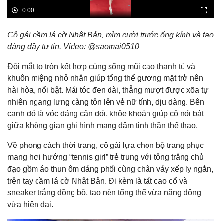
Cô gái cầm lá cờ Nhật Bản, mỉm cười trước ống kính và tạo
dáng đầy tự tin. Video: @saomai0510
Đôi mắt to tròn kết hợp cùng sống mũi cao thanh tú và
khuôn miệng nhỏ nhắn giúp tổng thể gương mặt trở nên
hài hòa, nổi bật. Mái tóc đen dài, thẳng mượt được xõa tự
nhiên ngang lưng càng tôn lên vẻ nữ tính, dịu dàng. Bên
cạnh đó là vóc dáng cân đối, khỏe khoắn giúp cô nổi bật
giữa không gian ghi hình mang đậm tinh thần thể thao.
Về phong cách thời trang, cô gái lựa chọn bộ trang phục
mang hơi hướng “tennis girl” trẻ trung với tông trắng chủ
đạo gồm áo thun ôm dáng phối cùng chân váy xếp ly ngắn,
trên tay cầm lá cờ Nhật Bản. Đi kèm là tất cao cổ và
sneaker trắng đồng bộ, tạo nên tổng thể vừa năng động
vừa hiện đại.