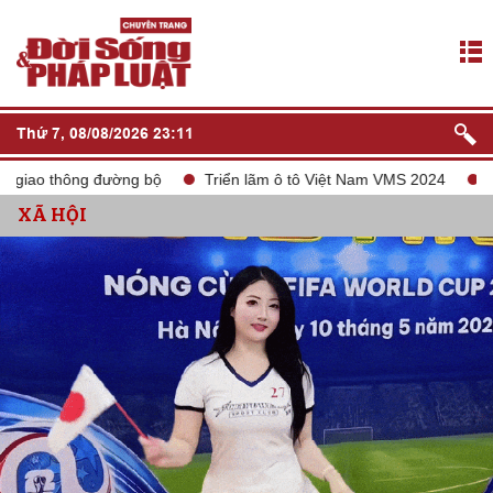
Thứ 7, 08/08/2026 23:11
 đường bộ
Triển lãm ô tô Việt Nam VMS 2024
tắt sóng 2G
XÃ HỘI