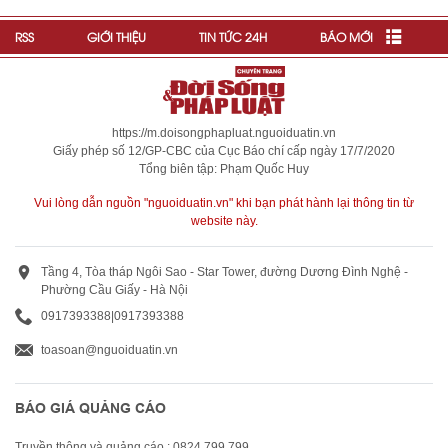
RSS
GIỚI THIỆU
TIN TỨC 24H
BÁO MỚI
https://m.doisongphapluat.nguoiduatin.vn
Giấy phép số 12/GP-CBC của Cục Báo chí cấp ngày 17/7/2020
Tổng biên tập: Phạm Quốc Huy
Vui lòng dẫn nguồn "nguoiduatin.vn" khi bạn phát hành lại thông tin từ
website này.
Tầng 4, Tòa tháp Ngôi Sao - Star Tower, đường Dương Đình Nghệ -
Phường Cầu Giấy - Hà Nội
0917393388
|
0917393388
toasoan@nguoiduatin.vn
BÁO GIÁ QUẢNG CÁO
Truyền thông và quảng cáo : 0824 799 799