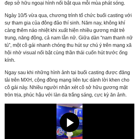
đẹp sở hữu ngoại hình nổi bật qua mỗi mùa phát sóng.
Ngày 10/5 vừa qua, chương trình tổ chức buổi casting với
sự tham gia của đông đảo thí sinh. Năm nay, không khí
càng thêm náo nhiệt khi xuất hiện nhiều gương mặt trẻ
trung, năng động, cả nam lẫn nữ. Giữa dàn “nam thanh nữ
tú”, một cô gái nhanh chóng thu hút sự chú ý trên mạng xã
hội nhờ visual nổi bật cùng thần thái cuốn hút trước ống
kính.
Ngay sau khi những hình ảnh tại buổi casting được đăng
tải trên MXH, cộng đồng mạng liên tục dành lời khen cho
cô gái này. Nhiều người nhận xét cô sở hữu gương mặt
tròn trịa, phúc hậu với làn da trắng sáng, cực kỳ ăn ảnh.